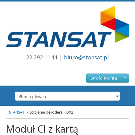
22 292 11 11 |
biuro@stansat.pl
Strefa Klienta
STANSAT
Strojenie dekodera HDX2
Strona główna
stansat.pl
Moduł CI z kartą
Internet