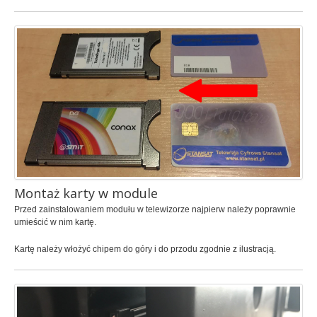
bez limitów
Cennik
Dla biznesu
Opis usługi
Telewizja
cyfrowa, HD
Cennik
Wykaz programów
Montaż karty w module
Opis usługi
Przed zainstalowaniem modułu w telewizorze najpierw należy poprawnie
umieścić w nim kartę.
Telefon
Kartę należy włożyć chipem do góry i do przodu zgodnie z ilustracją.
tani
Cennik
Opis usługi