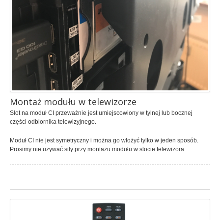
Konfigurator
Wybierz pakiet
Telewizja lokalna
OżarówInfo
Aktualne
Archiwum
Montaż modułu w telewizorze
Slot na moduł CI przeważnie jest umiejscowiony w tylnej lub bocznej
Praca w STANSAT
części odbiornika telewizyjnego.
oferty
Moduł CI nie jest symetryczny i można go włożyć tylko w jeden sposób.
Oferty pracy
Prosimy nie używać siły przy montażu modułu w slocie telewizora.
Kontakt
zapraszamy