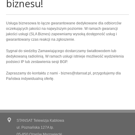
biznesu!
bez limitów
Cennik
Usługa biznesowa to łącze gwarantowane dedykowane dla odbiorców
Dla biznesu
oczekujących jakości na najwyższym poziomie. W ramach gwarancji
jakości usługi (SLA Biznes) zapewniamy wysoką dostępność usług i
Opis usługi
gwarantowany czas reakcji na zgłoszenie.
Telewizja
Sygnał do siedziby Zamawiającego dostarczamy światłowodem lub
cyfrowa, HD
dedykowaną radiolinią. W ramach usługi istnieje możliwość wydzielenia
podsieci IP lub zestawienia sesji BGP.
Cennik
Zapraszamy do kontaktu z nami -
biznes@stansat.pl
, przygotujemy dla
Wykaz programów
Państwa indywidualną ofertę.
Opis usługi
Telefon
tani
Cennik
STANSAT Telewizja Kablowa
ul. Poznańska 127A Ip.
Opis usługi
05-850 Ożarów Mazowiecki