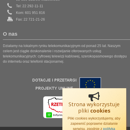
Tel: 22 292-11-11
Konfigurator
Kom: 601 951 816
Wybierz pakiet
Fax: 22 721-21-26
Telewizja lokalna
OżarówInfo
O nas
Aktualne
Działamy na lokalnym rynku telekomunikacyjnym od ponad 25 lat. Naszym
celem jest ciągłe doskonalenie i rozwijanie oferowanych usług
Archiwum
telekomunikacyjnych: cyfrowej telewizji kablowej, szerokopasmowego dostępu
do internetu oraz telefonii stacjonarnej.
Praca w STANSAT
oferty
Oferty pracy
Kontakt
zapraszamy
Strona wykorzystuje
pliki
cookies
Pliki cookies wykorzystujemy, aby
zapewnić poprawne działanie
serwisu, zgodnie z
polityką