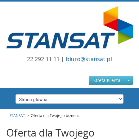
22 292 11 11 |
biuro@stansat.pl
Strefa Klienta
STANSAT
Oferta dla Twojego biznesu
Strona główna
stansat.pl
Oferta dla Twojego
Internet