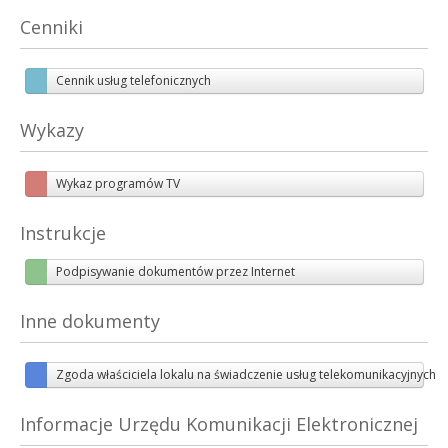
bez limitów
Cenniki
Cennik
Cennik usług telefonicznych
Dla biznesu
Opis usługi
Wykazy
Telewizja
cyfrowa, HD
Wykaz programów TV
Cennik
Instrukcje
Wykaz programów
Podpisywanie dokumentów przez Internet
Opis usługi
Inne dokumenty
Telefon
tani
Zgoda właściciela lokalu na świadczenie usług telekomunikacyjnych
Cennik
Informacje Urzędu Komunikacji Elektronicznej
Opis usługi