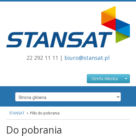
22 292 11 11 |
biuro@stansat.pl
Strefa Klienta
STANSAT
Pliki do pobrania
Strona główna
stansat.pl
Do pobrania
Internet